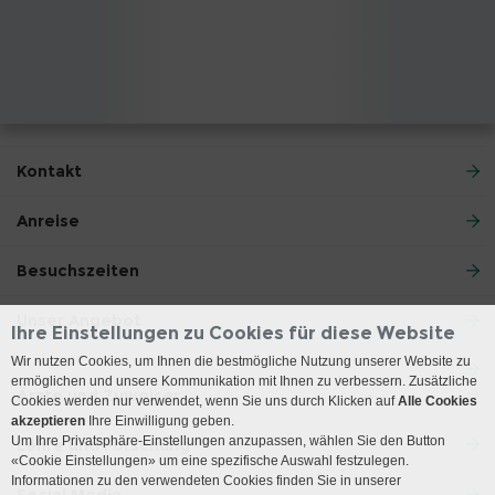
Kontakt
Anreise
Besuchszeiten
Unser Angebot
Ihre Einstellungen zu Cookies für diese Website
Wir nutzen Cookies, um Ihnen die bestmögliche Nutzung unserer Website zu
ermöglichen und unsere Kommunikation mit Ihnen zu verbessern. Zusätzliche
Ärzte und Zuweiser
Cookies werden nur verwendet, wenn Sie uns durch Klicken auf
Alle Cookies
akzeptieren
Ihre Einwilligung geben.
Um Ihre Privatsphäre-Einstellungen anzupassen, wählen Sie den Button
Lehre und Forschung
«Cookie Einstellungen» um eine spezifische Auswahl festzulegen.
Informationen zu den verwendeten Cookies finden Sie in unserer
Social Media