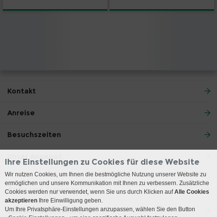
Kontakt
Anreise
Besuchszeiten
Unser Angebot
Ihre Einstellungen zu Cookies für diese Website
Wir nutzen Cookies, um Ihnen die bestmögliche Nutzung unserer Website zu
ermöglichen und unsere Kommunikation mit Ihnen zu verbessern. Zusätzliche
Ärzte und Zuweiser
Cookies werden nur verwendet, wenn Sie uns durch Klicken auf
Alle Cookies
akzeptieren
Ihre Einwilligung geben.
Um Ihre Privatsphäre-Einstellungen anzupassen, wählen Sie den Button
Lehre und Forschung