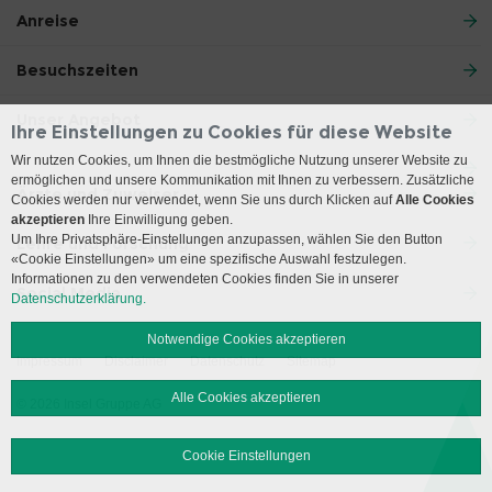
Anreise
Besuchszeiten
Unser Angebot
Ihre Einstellungen zu Cookies für diese Website
Wir nutzen Cookies, um Ihnen die bestmögliche Nutzung unserer Website zu
ermöglichen und unsere Kommunikation mit Ihnen zu verbessern. Zusätzliche
Ärzte und Zuweiser
Cookies werden nur verwendet, wenn Sie uns durch Klicken auf
Alle Cookies
akzeptieren
Ihre Einwilligung geben.
Um Ihre Privatsphäre-Einstellungen anzupassen, wählen Sie den Button
Lehre und Forschung
«Cookie Einstellungen» um eine spezifische Auswahl festzulegen.
Informationen zu den verwendeten Cookies finden Sie in unserer
Social Media
Datenschutzerklärung.
Notwendige Cookies akzeptieren
Impressum
Disclaimer
Datenschutz
Sitemap
Alle Cookies akzeptieren
© 2026 Insel Gruppe AG
Cookie Einstellungen