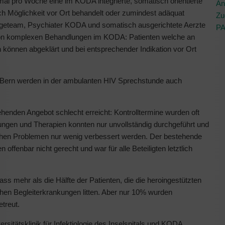
imal pro Woche eine im KODA integrierte, somatisch orientierte
An
 Möglichkeit vor Ort behandelt oder zumindest adäquat
Zu
flegeteam, Psychiater KODA und somatisch ausgerichtete Aerzte
PA
ng von komplexen Behandlungen im KODA: Patienten welche an
en können abgeklärt und bei entsprechender Indikation vor Ort
tals Bern werden in der ambulanten HIV Sprechstunde auch
henden Angebot schlecht erreicht: Kontrolltermine wurden oft
ungen und Therapien konnten nur unvollständig durchgeführt und
lichen Problemen nur wenig verbessert werden. Der bestehende
ffenbar nicht gerecht und war für alle Beteiligten letztlich
ss mehr als die Hälfte der Patienten, die die heroingestützten
n Begleiterkrankungen litten. Aber nur 10% wurden
treut.
sitätsklinik für Infektiologie des Inselspitals und KODA