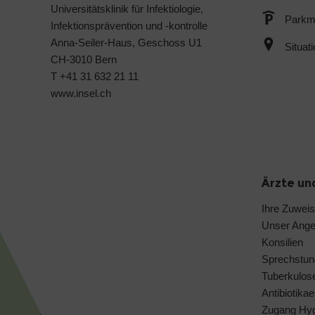
Universitätsklinik für Infektiologie,
Parkmö
Infektionsprävention und -kontrolle
Anna-Seiler-Haus, Geschoss U1
Situat
CH-3010 Bern
T +41 31 632 21 11
www.insel.ch
Ärzte un
Ihre Zuwei
Unser Ange
Konsilien
Sprechstun
Tuberkulose
Antibiotik
Zugang Hyg