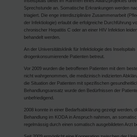
Inselspitals bietet im Rahmen eines Allianzprojektes dre
Sprechstunde an. Somatische Erkrankungen werden nach
triagiert. Die enge interdisziplinäre Zusammenarbeit (P
der Infektiologie) erlaubt die erfolgreiche Durchführu
chronischer Hepatitis C oder an einer HIV Infektion leid
behandelt werden.
An der Universitätsklinik für Infektiologie des Inselspi
drogenkonsumierende Patienten betreut.
Vor 2009 wurden die betroffenen Patienten mit dem beste
nicht wahrgenommen, die medizinisch indizierten Abklär
die Situation der Patienten mit spezifischen gesundheit
Behandlungsansatz wurde den Bedürfnissen der Patienten o
unbefriedigend.
2008 konnte in einer Bedarfsabklärung gezeigt werden, da
Behandlung im KODA in Anspruch nahmen, an somatische
regelmässig durch einen somatisch ausgebildeten Arzt be
Seit 2009 ermöglicht eine Kooperation zwischen der Univer