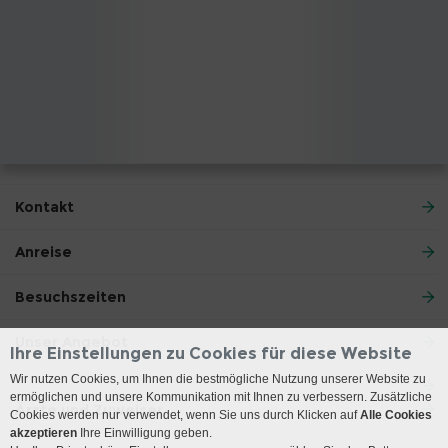
Kontakt
Anreise
Besuchszeiten
Unser Angebot
Ihre Einstellungen zu Cookies für diese Website
Wir nutzen Cookies, um Ihnen die bestmögliche Nutzung unserer Website zu
ermöglichen und unsere Kommunikation mit Ihnen zu verbessern. Zusätzliche
Ärzte und Zuweiser
Cookies werden nur verwendet, wenn Sie uns durch Klicken auf
Alle Cookies
akzeptieren
Ihre Einwilligung geben.