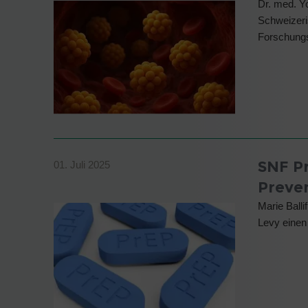
Dr. med. Y
Schweizeri
Forschungsp
SNF Pr
01. Juli 2025
Preve
Marie Balli
Levy einen