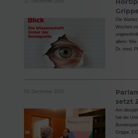
Hörtip
12. Dezember 2025
Gripp
Die Wartezi
Wochen vor
ungewöhnli
allem: Wie
Dr. med. P
Parlam
03. Dezember 2025
setzt 
Am diesjäh
hat die Univ
Bundesparl
Grippe, CO