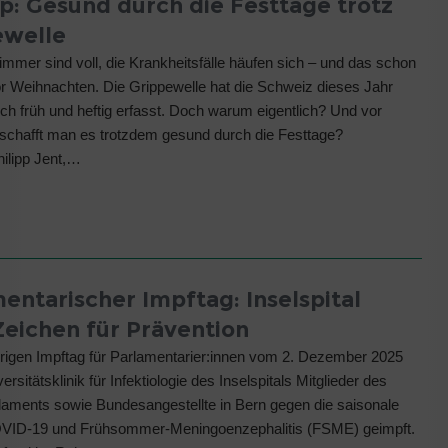
p: Gesund durch die Festtage trotz
ewelle
mmer sind voll, die Krankheitsfälle häufen sich – und das schon
 Weihnachten. Die Grippewelle hat die Schweiz dieses Jahr
ch früh und heftig erfasst. Doch warum eigentlich? Und vor
 schafft man es trotzdem gesund durch die Festtage?
hilipp Jent,…
entarischer Impftag: Inselspital
Zeichen für Prävention
rigen Impftag für Parlamentarier:innen vom 2. Dezember 2025
ersitätsklinik für Infektiologie des Inselspitals Mitglieder des
aments sowie Bundesangestellte in Bern gegen die saisonale
VID-19 und Frühsommer-Meningoenzephalitis (FSME) geimpft.