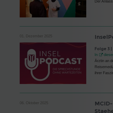
Der Anlas
InselP
01. Dezember 2025
Folge 3 
In
dies
Ärztin an de
Reisemediz
ihrer Faszi
MCID-
06. Oktober 2025
Staehe