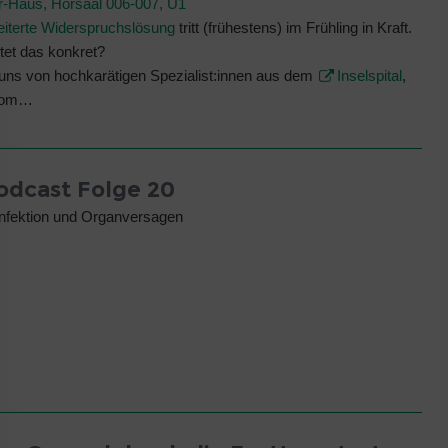
r-Haus, Hörsaal 006-007, U1
iterte Widerspruchslösung
tritt (frühestens) im Frühling in Kraft.
et das konkret?
 uns von hochkarätigen Spezialist:innen aus dem
Inselspital
,
 vom…
odcast Folge 20
nfektion und Organversagen