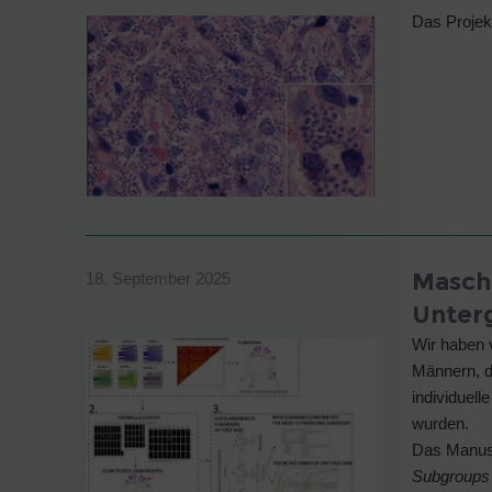
Das Projek
Maschi
18. September 2025
Unter
Wir haben 
Männern, d
individuel
wurden.
Das Manusk
Subgroup