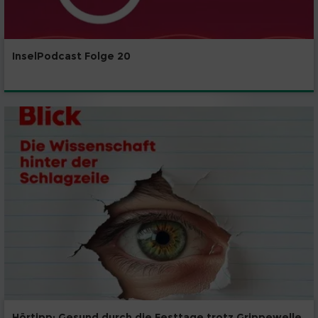
InselPodcast Folge 20
Hörtipp: Gesund durch die Festtage trotz Grippewelle