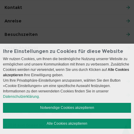
Kontakt
Anreise
Besuchszeiten
Unser Angebot
Ihre Einstellungen zu Cookies für diese Website
Wir nutzen Cookies, um Ihnen die bestmögliche Nutzung unserer Website zu
ermöglichen und unsere Kommunikation mit Ihnen zu verbessern. Zusätzliche
Ärzte und Zuweiser
Cookies werden nur verwendet, wenn Sie uns durch Klicken auf
Alle Cookies
akzeptieren
Ihre Einwilligung geben.
Um Ihre Privatsphäre-Einstellungen anzupassen, wählen Sie den Button
Lehre und Forschung
«Cookie Einstellungen» um eine spezifische Auswahl festzulegen.
Informationen zu den verwendeten Cookies finden Sie in unserer
Social Media
Datenschutzerklärung.
Notwendige Cookies akzeptieren
Impressum
Disclaimer
Datenschutz
Sitemap
Alle Cookies akzeptieren
© 2026 Insel Gruppe AG