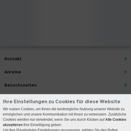
Kontakt
Anreise
Besuchszeiten
Unser Angebot
Ihre Einstellungen zu Cookies für diese Website
Wir nutzen Cookies, um Ihnen die bestmögliche Nutzung unserer Website zu
ermöglichen und unsere Kommunikation mit Ihnen zu verbessern. Zusätzliche
Ärzte und Zuweiser
Cookies werden nur verwendet, wenn Sie uns durch Klicken auf
Alle Cookies
akzeptieren
Ihre Einwilligung geben.
Um Ihre Privatsphäre-Einstellungen anzupassen, wählen Sie den Button