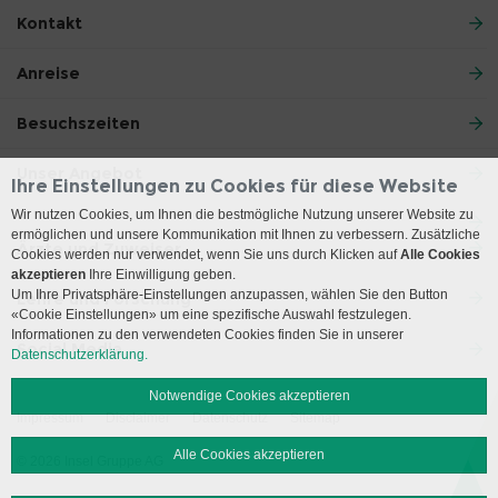
Kontakt
Anreise
Besuchszeiten
Unser Angebot
Ihre Einstellungen zu Cookies für diese Website
Wir nutzen Cookies, um Ihnen die bestmögliche Nutzung unserer Website zu
ermöglichen und unsere Kommunikation mit Ihnen zu verbessern. Zusätzliche
Ärzte und Zuweiser
Cookies werden nur verwendet, wenn Sie uns durch Klicken auf
Alle Cookies
akzeptieren
Ihre Einwilligung geben.
Um Ihre Privatsphäre-Einstellungen anzupassen, wählen Sie den Button
Lehre und Forschung
«Cookie Einstellungen» um eine spezifische Auswahl festzulegen.
Informationen zu den verwendeten Cookies finden Sie in unserer
Social Media
Datenschutzerklärung.
Notwendige Cookies akzeptieren
Impressum
Disclaimer
Datenschutz
Sitemap
Alle Cookies akzeptieren
© 2026 Insel Gruppe AG