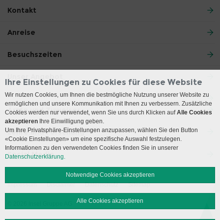
Kontakt
Anreise
Besuchszeiten
Unser Angebot
Ihre Einstellungen zu Cookies für diese Website
Wir nutzen Cookies, um Ihnen die bestmögliche Nutzung unserer Website zu
ermöglichen und unsere Kommunikation mit Ihnen zu verbessern. Zusätzliche
Ärzte und Zuweiser
Cookies werden nur verwendet, wenn Sie uns durch Klicken auf
Alle Cookies
akzeptieren
Ihre Einwilligung geben.
Um Ihre Privatsphäre-Einstellungen anzupassen, wählen Sie den Button
Lehre und Forschung
«Cookie Einstellungen» um eine spezifische Auswahl festzulegen.
Informationen zu den verwendeten Cookies finden Sie in unserer
Social Media
Datenschutzerklärung.
Notwendige Cookies akzeptieren
Impressum
Disclaimer
Datenschutz
Sitemap
Alle Cookies akzeptieren
© 2026 Insel Gruppe AG