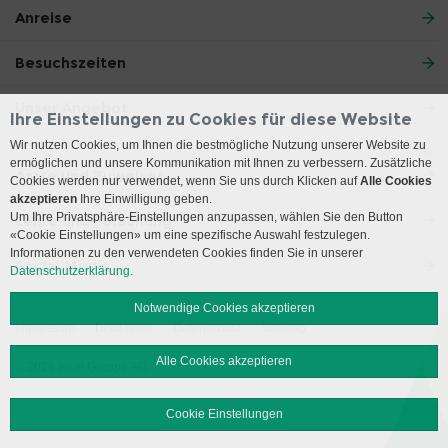
Anreise
Besuchszeiten
Unser Angebot
Ihre Einstellungen zu Cookies für diese Website
Wir nutzen Cookies, um Ihnen die bestmögliche Nutzung unserer Website zu
ermöglichen und unsere Kommunikation mit Ihnen zu verbessern. Zusätzliche
Ärzte und Zuweiser
Cookies werden nur verwendet, wenn Sie uns durch Klicken auf
Alle Cookies
akzeptieren
Ihre Einwilligung geben.
Um Ihre Privatsphäre-Einstellungen anzupassen, wählen Sie den Button
Lehre und Forschung
«Cookie Einstellungen» um eine spezifische Auswahl festzulegen.
Informationen zu den verwendeten Cookies finden Sie in unserer
Social Media
Datenschutzerklärung.
Notwendige Cookies akzeptieren
Impressum
Disclaimer
Datenschutz
Sitemap
Alle Cookies akzeptieren
© 2026 Insel Gruppe AG
Cookie Einstellungen