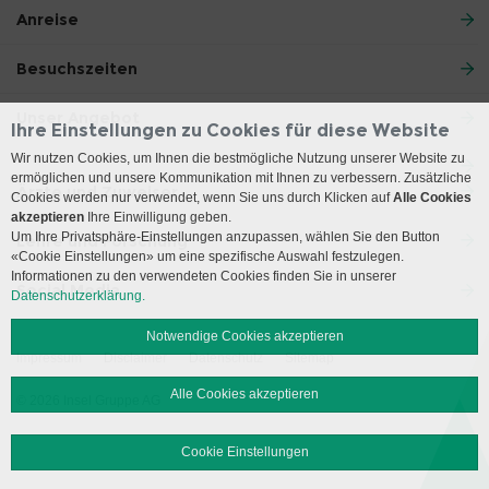
Anreise
Besuchszeiten
Unser Angebot
Ihre Einstellungen zu Cookies für diese Website
Wir nutzen Cookies, um Ihnen die bestmögliche Nutzung unserer Website zu
ermöglichen und unsere Kommunikation mit Ihnen zu verbessern. Zusätzliche
Ärzte und Zuweiser
Cookies werden nur verwendet, wenn Sie uns durch Klicken auf
Alle Cookies
akzeptieren
Ihre Einwilligung geben.
Um Ihre Privatsphäre-Einstellungen anzupassen, wählen Sie den Button
Lehre und Forschung
«Cookie Einstellungen» um eine spezifische Auswahl festzulegen.
Informationen zu den verwendeten Cookies finden Sie in unserer
Social Media
Datenschutzerklärung.
Notwendige Cookies akzeptieren
Impressum
Disclaimer
Datenschutz
Sitemap
Alle Cookies akzeptieren
© 2026 Insel Gruppe AG
Cookie Einstellungen