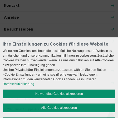
Kontakt
Anreise
Besuchszeiten
Unser Angebot
Ihre Einstellungen zu Cookies für diese Website
Wir nutzen Cookies, um Ihnen die bestmögliche Nutzung unserer Website zu
ermöglichen und unsere Kommunikation mit Ihnen zu verbessern. Zusätzliche
Ärzte und Zuweiser
Cookies werden nur verwendet, wenn Sie uns durch Klicken auf
Alle Cookies
akzeptieren
Ihre Einwilligung geben.
Um Ihre Privatsphäre-Einstellungen anzupassen, wählen Sie den Button
Lehre und Forschung
«Cookie Einstellungen» um eine spezifische Auswahl festzulegen.
Informationen zu den verwendeten Cookies finden Sie in unserer
Social Media
Datenschutzerklärung.
Notwendige Cookies akzeptieren
Impressum
Disclaimer
Datenschutz
Sitemap
Alle Cookies akzeptieren
© 2026 Insel Gruppe AG