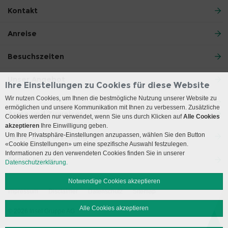
Kontakt
Anreise
Besuchszeiten
Unser Angebot
Ihre Einstellungen zu Cookies für diese Website
Wir nutzen Cookies, um Ihnen die bestmögliche Nutzung unserer Website zu
ermöglichen und unsere Kommunikation mit Ihnen zu verbessern. Zusätzliche
Ärzte und Zuweiser
Cookies werden nur verwendet, wenn Sie uns durch Klicken auf
Alle Cookies
akzeptieren
Ihre Einwilligung geben.
Um Ihre Privatsphäre-Einstellungen anzupassen, wählen Sie den Button
Lehre und Forschung
«Cookie Einstellungen» um eine spezifische Auswahl festzulegen.
Informationen zu den verwendeten Cookies finden Sie in unserer
Social Media
Datenschutzerklärung.
Notwendige Cookies akzeptieren
Impressum
Disclaimer
Datenschutz
Sitemap
Alle Cookies akzeptieren
© 2026 Insel Gruppe AG