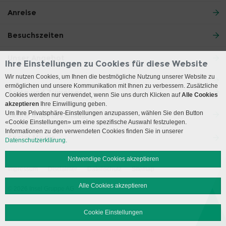
Anreise
Besuchszeiten
Unser Angebot
Ihre Einstellungen zu Cookies für diese Website
Wir nutzen Cookies, um Ihnen die bestmögliche Nutzung unserer Website zu
ermöglichen und unsere Kommunikation mit Ihnen zu verbessern. Zusätzliche
Ärzte und Zuweiser
Cookies werden nur verwendet, wenn Sie uns durch Klicken auf
Alle Cookies
akzeptieren
Ihre Einwilligung geben.
Um Ihre Privatsphäre-Einstellungen anzupassen, wählen Sie den Button
Lehre und Forschung
«Cookie Einstellungen» um eine spezifische Auswahl festzulegen.
Informationen zu den verwendeten Cookies finden Sie in unserer
Social Media
Datenschutzerklärung.
Notwendige Cookies akzeptieren
Impressum
Disclaimer
Datenschutz
Sitemap
Alle Cookies akzeptieren
© 2026 Insel Gruppe AG
Cookie Einstellungen